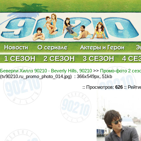
1 СЕЗОН
2 СЕЗОН
3 СЕЗОН
4 СЕ
Беверли Хиллз 90210 - Beverly Hills, 90210
>>
Промо-фото 2 сезо
(tv90210.ru_promo_photo_014.jpg) : 366x549px, 51kb
:: Просмотров:
626
:: Рейти