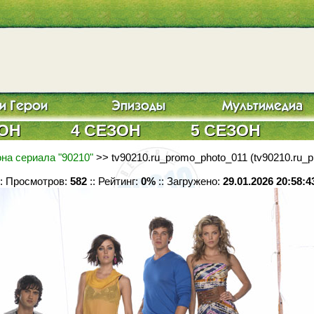
ЗОН
4 СЕЗОН
5 СЕЗОН
на сериала "90210"
>> tv90210.ru_promo_photo_011 (tv90210.ru_p
:: Просмотров:
582
:: Рейтинг:
0%
:: Загружено:
29.01.2026 20:58:4