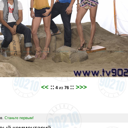
<<
::
::
>>>
4
из
76
ев.
Станьте первым!