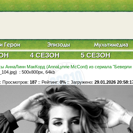
ЗОН
4 СЕЗОН
5 СЕЗОН
ы АннаЛинн МакКорд (AnnaLynne McCord) из сериала "Беверли 
104.jpg) : 500x800px, 64kb
:: Просмотров:
187
:: Рейтинг:
0%
:: Загружено:
29.01.2026 20:58:1