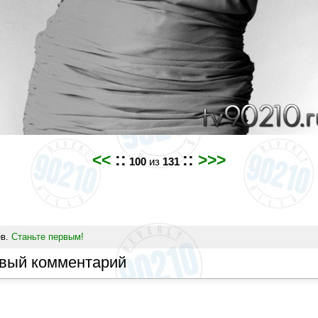
<<
::
::
>>>
100
из
131
ев.
Станьте первым!
овый комментарий