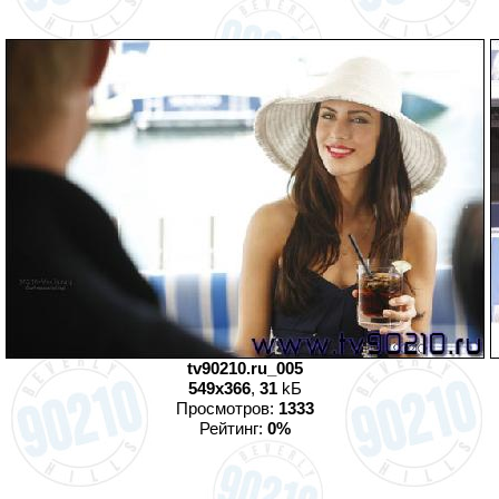
tv90210.ru_005
549x366
,
31
kБ
Просмотров:
1333
Рейтинг:
0%