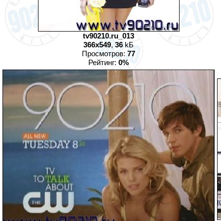
tv90210.ru_013
366x549
,
36
kБ
Просмотров:
77
Рейтинг:
0%