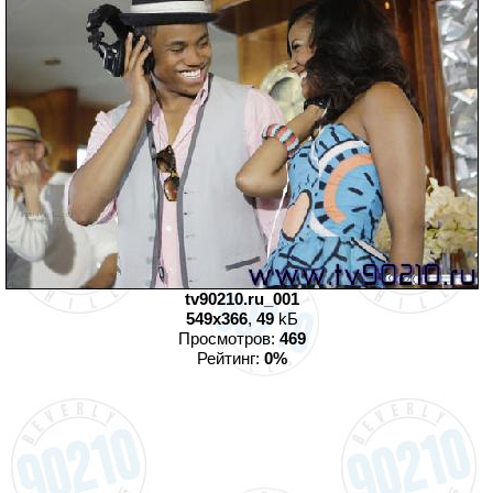
tv90210.ru_001
549x366
,
49
kБ
Просмотров:
469
Рейтинг:
0%