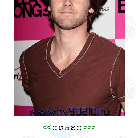
<<
::
::
>>>
17
из
29