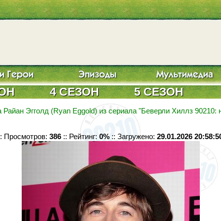
ЗОН
4 СЕЗОН
5 СЕЗОН
 Райан Эгголд (Ryan Eggold) из сериала "Беверли Хиллз 90210: 
:: Просмотров:
386
:: Рейтинг:
0%
:: Загружено:
29.01.2026 20:58:5