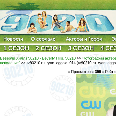
1 СЕЗОН
2 СЕЗОН
3 СЕЗОН
4 СЕ
Беверли Хиллз 90210 - Beverly Hills, 90210
>>
Фотографии актера
поколение"
>> tv90210.ru_ryan_eggold_014 (tv90210.ru_ryan_eggol
:: Просмотров:
399
:: Рейти