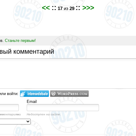
<<
::
::
>>>
17
из
29
ев.
Станьте первым!
овый комментарий
или войти:
Email
омментариями
Недоступен на сайте.