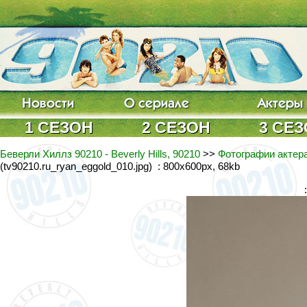
1 СЕЗОН
2 СЕЗОН
3 СЕ
Беверли Хиллз 90210 - Beverly Hills, 90210
>>
Фотографии актера
(tv90210.ru_ryan_eggold_010.jpg) : 800x600px, 68kb