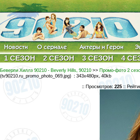
1 СЕЗОН
2 СЕЗОН
3 СЕЗОН
4 СЕ
Беверли Хиллз 90210 - Beverly Hills, 90210
>>
Промо-фото 2 сезо
(tv90210.ru_promo_photo_069.jpg) : 343x480px, 40kb
:: Просмотров:
225
:: Рейти