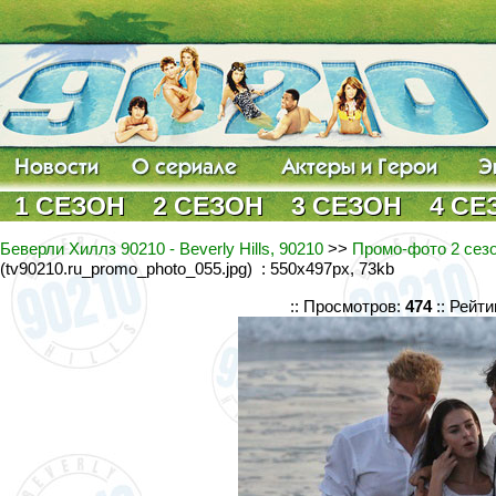
1 СЕЗОН
2 СЕЗОН
3 СЕЗОН
4 СЕ
Беверли Хиллз 90210 - Beverly Hills, 90210
>>
Промо-фото 2 сезо
(tv90210.ru_promo_photo_055.jpg) : 550x497px, 73kb
:: Просмотров:
474
:: Рейти