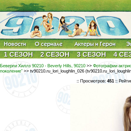
1 СЕЗОН
2 СЕЗОН
3 СЕЗОН
4 СЕ
Беверли Хиллз 90210 - Beverly Hills, 90210
>>
Фотографии актрис
поколение"
>> tv90210.ru_lori_loughlin_026 (tv90210.ru_lori_loughl
:: Просмотров:
451
:: Рейти