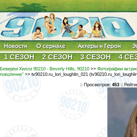
1 СЕЗОН
2 СЕЗОН
3 СЕЗОН
4 СЕ
Беверли Хиллз 90210 - Beverly Hills, 90210
>>
Фотографии актрис
поколение"
>> tv90210.ru_lori_loughlin_021 (tv90210.ru_lori_loughl
:: Просмотров:
453
:: Рейти