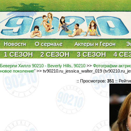
1 СЕЗОН
2 СЕЗОН
3 СЕЗОН
4 СЕ
Беверли Хиллз 90210 - Beverly Hills, 90210
>>
Фотографии актрис
новое поколение"
>> tv90210.ru_jessica_walter_019 (tv90210.ru_je
:: Просмотров:
351
:: Рейти