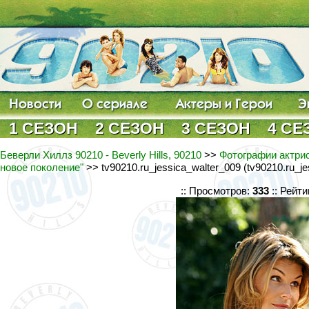
1 СЕЗОН
2 СЕЗОН
3 СЕЗОН
4 СЕ
Беверли Хиллз 90210 - Beverly Hills, 90210
>>
Фотографии актрис
новое поколение"
>> tv90210.ru_jessica_walter_009 (tv90210.ru_je
:: Просмотров:
333
:: Рейти