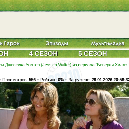
ЗОН
4 СЕЗОН
5 СЕЗОН
ы Джессика Уолтер (Jessica Walter) из сериала "Беверли Хиллз 
:: Просмотров:
556
:: Рейтинг:
0%
:: Загружено:
29.01.2026 20:58:3