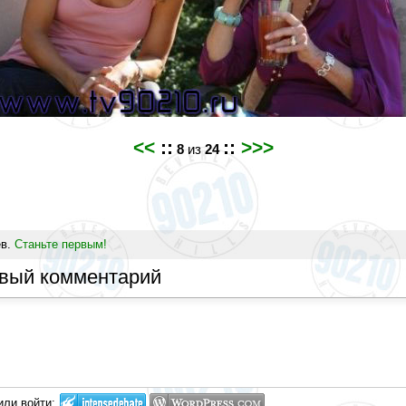
<<
::
::
>>>
8
из
24
ев.
Станьте первым!
овый комментарий
или войти: