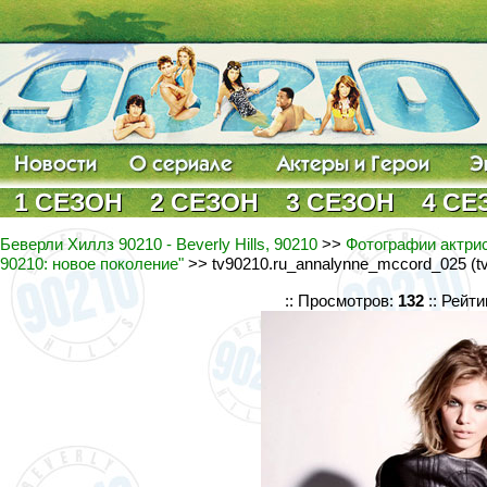
1 СЕЗОН
2 СЕЗОН
3 СЕЗОН
4 СЕ
Беверли Хиллз 90210 - Beverly Hills, 90210
>>
Фотографии актри
90210: новое поколение"
>> tv90210.ru_annalynne_mccord_025 (tv
:: Просмотров:
132
:: Рейти