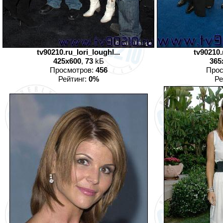
tv90210.ru_lori_loughl...
tv90210.
425x600
,
73
kБ
365
Просмотров:
456
Прос
Рейтинг:
0%
Ре