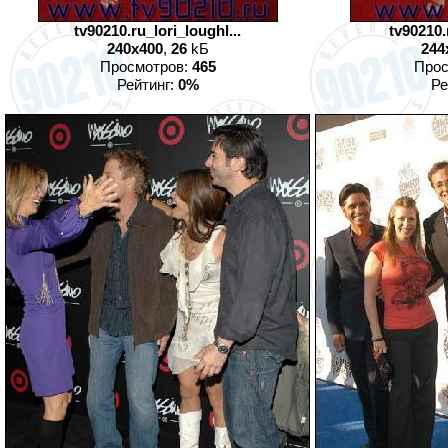
tv90210.ru_lori_loughl...
tv90210.
240x400
,
26
kБ
244
Просмотров:
465
Прос
Рейтинг:
0%
Ре