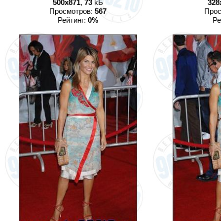
500x871
,
73
kБ
328
Просмотров:
567
Прос
Рейтинг:
0%
Ре