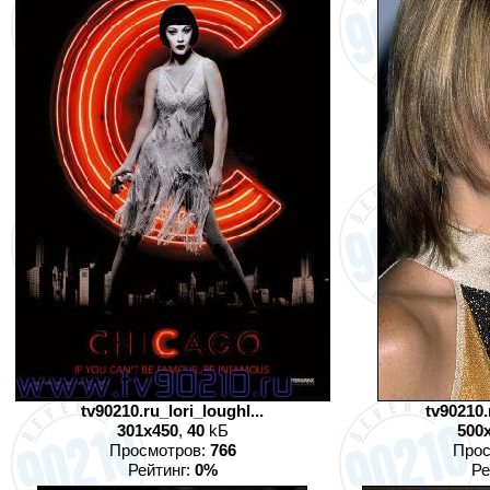
tv90210.ru_lori_loughl...
tv90210.
301x450
,
40
kБ
500
Просмотров:
766
Прос
Рейтинг:
0%
Ре