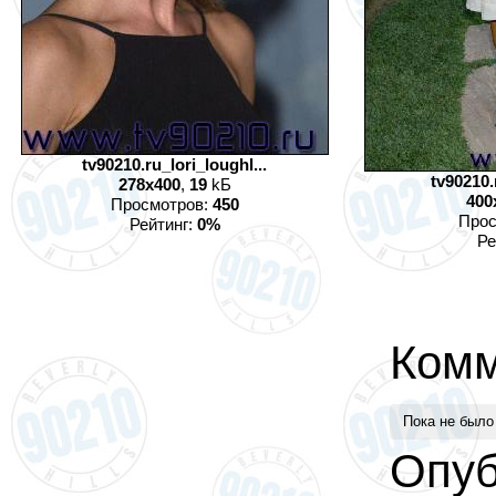
tv90210.ru_lori_loughl...
tv90210.
278x400
,
19
kБ
400
Просмотров:
450
Прос
Рейтинг:
0%
Ре
Комм
Пока не было
Опуб