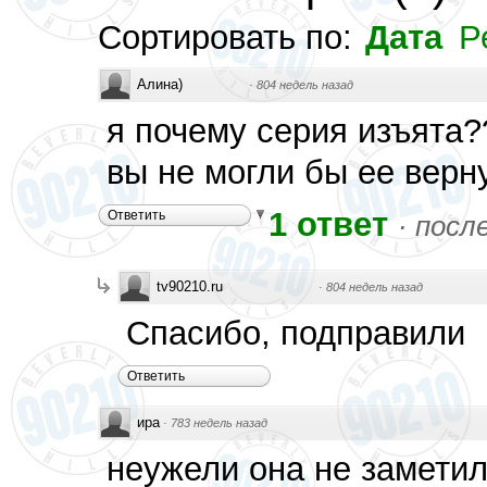
Сортировать по:
Дата
Р
Алина)
·
804 недель назад
я почему серия изъята??
вы не могли бы ее верн
1 ответ
Ответить
·
посл
tv90210.ru
·
804 недель назад
Спасибо, подправили
Ответить
ира
·
783 недель назад
неужели она не замети