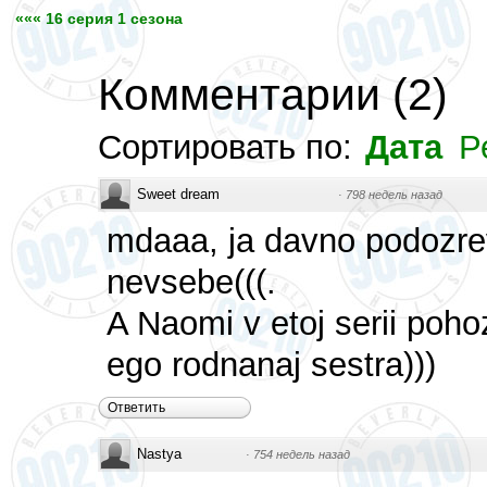
««« 16 серия 1 сезона
Комментарии
(
2
)
Сортировать по:
Дата
Р
Sweet dream
·
798 недель назад
mdaaa, ja davno podozrev
nevsebe(((.
A Naomi v etoj serii poh
ego rodnanaj sestra)))
Ответить
Nastya
·
754 недель назад