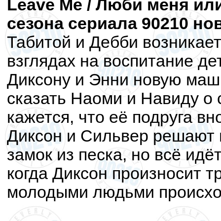
Leave Me / Люби меня или
сезона сериала 90210 но
Табитой и Дебби возникает
взглядах на воспитание дет
Диксону и Энни новую маши
сказать Наоми и Навиду о
кажется, что её подруга вн
Диксон и Сильвер решают 
замок из песка, но всё идё
когда Диксон произносит т
молодыми людьми происхо