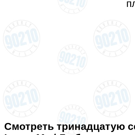
п
Смотреть тринадцатую се